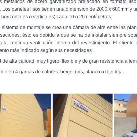
s metálicos de acero galvanizado prelacado en formato lis
lo¨. Los paneles lisos tienen una dimensión de 2000 x 600mm y 
s horizontales o verticales) cada 10 o 20 centímetros.
 sistema de montaje se crea una cámara de aire entre las plan
aciones, ésto es debido a que se ha de instalar siempre sob
 la continua ventilación interna del revestimiento. El cliente
iento más indicado según sus necesidades
l de alta calidad, muy ligero, flexible y de gran resistencia a t
ble en 4 gamas de colores: beige, gris, blanco o rojo teja.