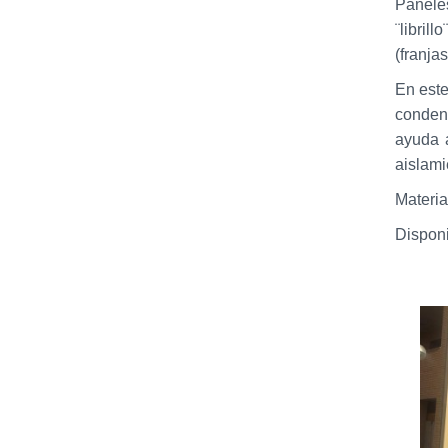
Panele
¨libril
(franja
En este
condens
ayuda a
aislam
Materia
Disponi