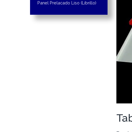
Panel Prelacado Liso (Librillo)
Tab