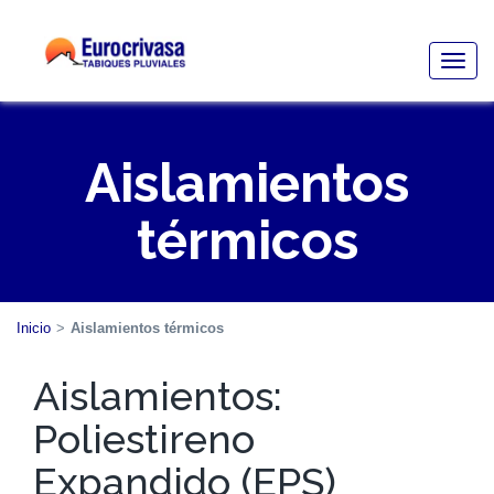
Togg
navig
Aislamientos
térmicos
Inicio
>
Aislamientos térmicos
Aislamientos:
Poliestireno
Expandido (EPS)